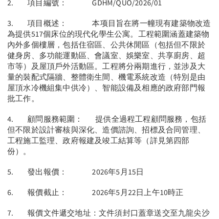
2. 項目編號： GDHM/QUO/2026/01
3. 項目概述： 本项目旨在將一幢現有建築物改造
為提供517個床位的現代化學生公寓。工程範圍涵蓋建築物
內外多個樓層，包括住宿區、公共休閒區（包括但不限於
健身房、多功能運動區、會議室、娛樂室、共享廚房、超
市等）及屋頂戶外活動區。工程將分兩期進行，並涉及大
量的裝配式隔牆、整體衛生間、機電系統改造（特別是由
屋頂水冷機組集中供冷）、智能設備及相應的政府部門報
批工作。
4. 顧問服務範圍： 提供全過程工程顧問服務，包括
但不限於設計審核與深化、造價諮詢、招標及合同管理、
工程施工監理、政府報建及竣工結算等（詳見第四部
份）。
5. 發出報價： 2026年5月15日
6. 報價截止： 2026年5月22日上午10時正
7. 報價文件遞交地址：文件須封口蓋章送交至九龍尖沙