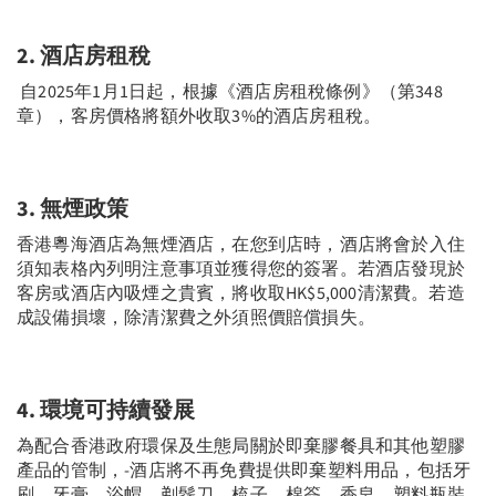
2.
酒店房租稅
自2025年1月1日起，根據《酒店房租稅條例》（第348
章），客房價格將額外收取3%的酒店房租稅。
3.
無煙
政策
香港粵海酒店為無煙酒店，在您到店時，酒店將會於入住
須知表格內列明注意事項並獲得您的簽署。若酒店發現於
客房或酒店內吸煙之貴賓，將收取HK$5,000清潔費。若造
成設備損壞，除清潔費之外須照價賠償損失。
4.
環境
可持續發展
為配合香港政府環保及生態局關於即棄膠餐具和其他塑膠
產品的管制，-酒店將不再免費提供即棄塑料用品，包括牙
刷、牙膏、浴帽、剃鬚刀、梳子、棉簽、香皂、塑料瓶裝