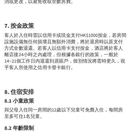
消或更改，以避免收取全數房費。
7.
按金
政策
客人於入住時需以信用卡或現金支付HK$1000按金，若房間
設施設備無任何損壞且無額外消費，將於退房時以原支付
方式全數退還。若客人以信用卡支付按金，酒店將於客人
離店後24小時之內處理，但根據各銀行的政策，一般於
14~21個工作日內退還到原賬戶，個別情況將需時更久，視
乎客人所使用之信用卡發卡銀行。
8.
住宿
安排
8.1
小童政策
與父母入住同一房間的12歲以下兒童可免費入住，每間房
至多可住1名兒童。
8.2 年齡限制