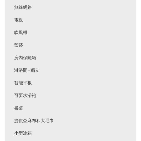
無線網路
電視
吹風機
禁菸
房內保險箱
淋浴間 - 獨立
智能平板
可要求浴袍
書桌
提供亞麻布和大毛巾
小型冰箱