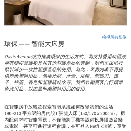
檢視所有影像
環保 —— 智能大床房
Oasis Avenue
致力推廣環保的生活方式。為支持香港特區政
府有關
即棄膠餐具和其他塑膠產品的管
制
，我們正採取行
動以減少一次性塑膠
產
品的使用。
為此
，客房內
將不再提
供
即棄塑料用
品
，包括牙刷、牙膏、浴帽、
剃鬚
刀、梳
子、
棉簽
、
香
皂
和塑膠瓶裝水
等
。我們鼓勵賓客自行攜帶
盥洗用品，以盡量
即棄塑料
用品的使用。
在智能房中放鬆並探索智能系統如何改變我們的生活。
190~210 平方呎的房內設1 張雙人床 (150/170 x 200cm) 。房
內配備65吋智能電視，不僅能將手機等設備投屏播放音樂
或電影，甚至可進行遠程會議，亦可登入Netflix賬號，享受