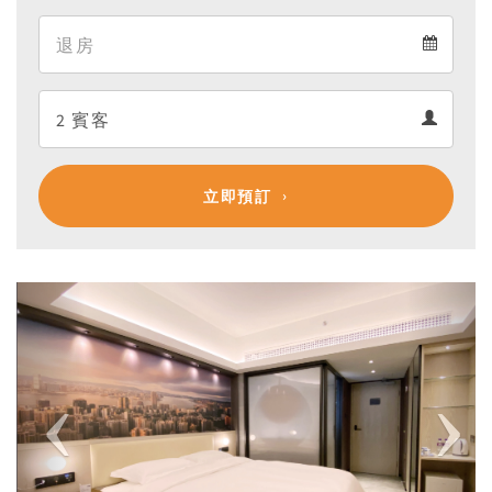
Arrival
Departure
calendar
Departure
Guests
calendar
Guests
calendar
立即預訂
Previous
Next