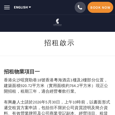
ENGLISH
BOOK NOW
Toggle
navigation
招租啟示
招租物業項目一
香港尖沙咀寶勒巷18號香港粵海酒店1樓及2樓部分位置，
建築面積920.72平方米（實用面積約764.2平方米）現正公
開招租，租期三年，適合經營餐飲行業。
有興趣人士請於2026年5月30日，上午10時前，以書面形式
遞交租賃方案申請，包括但不限於公司資質證明及簡介資
料、有效營業牌照及公司商業登記副本、經營項目、租賃