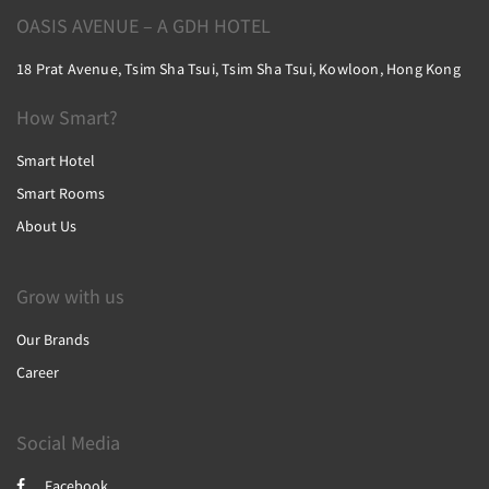
OASIS AVENUE – A GDH HOTEL
18 Prat Avenue, Tsim Sha Tsui, Tsim Sha Tsui, Kowloon, Hong Kong
How Smart?
Smart Hotel
Smart Rooms
About Us
Grow with us
Our Brands
Career
Social Media
Facebook